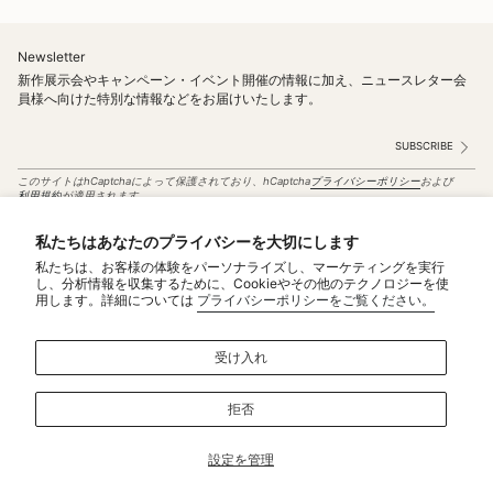
Newsletter
新作展示会やキャンペーン・イベント開催の情報に加え、ニュースレター会
員様へ向けた特別な情報などをお届けいたします。
SUBSCRIBE
このサイトはhCaptchaによって保護されており、hCaptcha
プライバシーポリシー
および
利用規約
が適用されます。
Instagram
私たちはあなたのプライバシーを大切にします
私たちは、お客様の体験をパーソナライズし、マーケティングを実行
Service
し、分析情報を収集するために、Cookieやその他のテクノロジーを使
用します。詳細については
プライバシーポリシーをご覧ください。
MAINTENANCE＆REPAIRS
NOTICE
受け入れ
MAKE TO ORDER
CONTACT US
拒否
Policy
特定商取引法に基づく表記
設定を管理
プライバシーポリシー