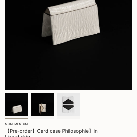
MONUMENTUM
【Pre-order】Card case Philosophie】in
Lizard skin