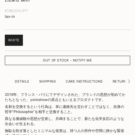
Translation
¥198,000JPY
missing:
tax-in
ja.products.product.price.regular_price
WHITE
TRANSLATION
MISSING:
JA.PRODUCTS.PRODUCT.VARIANT_SOLD_OUT_OR_UNAVAILABLE
OUT OF STOCK - NOTIFY ME
DETAILS
SHIPPING
CARE INSTRUCTIONS
RETURN/CAN
2019年、フランス・パリにてデザインされた、ブランドの思想が初めてか
たちとなった、yorioshowの原点ともいえるプロダクトです。
名刺を交換するという行為は、単に連絡先を交わすことではなく、自身の
哲学"Philosophie”を相手と交換すること。
異なる価値観や思想が交差し、共鳴することで、新たな化学反応のような
出会いが生まれる。
無駄を削ぎ落としたミニマルな造形は、持つ人の所作や空間に静かな緊張