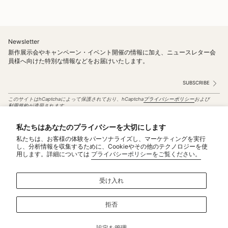
Newsletter
新作展示会やキャンペーン・イベント開催の情報に加え、ニュースレター会
員様へ向けた特別な情報などをお届けいたします。
SUBSCRIBE
このサイトはhCaptchaによって保護されており、hCaptcha
プライバシーポリシー
および
利用規約
が適用されます。
Instagram
私たちはあなたのプライバシーを大切にします
私たちは、お客様の体験をパーソナライズし、マーケティングを実行
Service
し、分析情報を収集するために、Cookieやその他のテクノロジーを使
用します。詳細については
プライバシーポリシーをご覧ください。
MAINTENANCE＆REPAIRS
NOTICE
受け入れ
MAKE TO ORDER
CONTACT US
拒否
Policy
特定商取引法に基づく表記
設定を管理