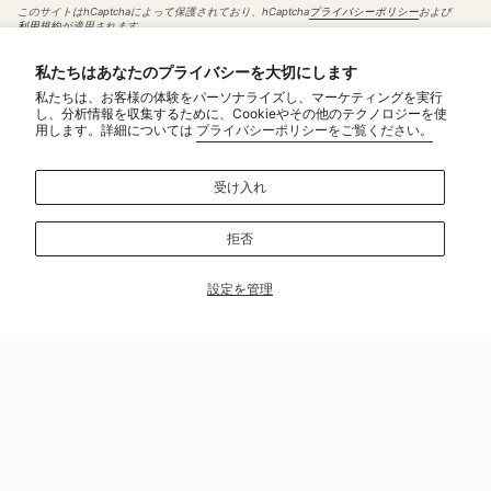
このサイトはhCaptchaによって保護されており、hCaptcha
プライバシーポリシー
および
利用規約
が適用されます。
Instagram
私たちはあなたのプライバシーを大切にします
私たちは、お客様の体験をパーソナライズし、マーケティングを実行
Service
し、分析情報を収集するために、Cookieやその他のテクノロジーを使
用します。詳細については
プライバシーポリシーをご覧ください。
MAINTENANCE＆REPAIRS
NOTICE
受け入れ
MAKE TO ORDER
CONTACT US
拒否
Policy
特定商取引法に基づく表記
設定を管理
プライバシーポリシー
日本語
JPY ¥
© yorioshow 2026
Powered by Shopify