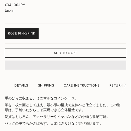
Translation
¥34,100JPY
missing:
tax-in
ja.products.product.price.regular_price
ROSE PINK/PINK
TRANSLATION
MISSING:
JA.PRODUCTS.PRODUCT.VARIANT_SOLD_OUT_OR_UNAVAILABLE
ADD TO CART
DETAILS
SHIPPING
CARE INSTRUCTIONS
RETURN/CAN
手のひらに収まる、ミニマルなコインケース。
革を一枚の面として捉え、最小限の構成で立体へと仕立てました。この造
形は、手縫いだからこそ実現できる立体構造です。
硬貨はもちろん、アクセサリーやイヤホンなどの小物も収納可能。
バッグの中でもかさばらず、日常にさりげなく寄り添います。