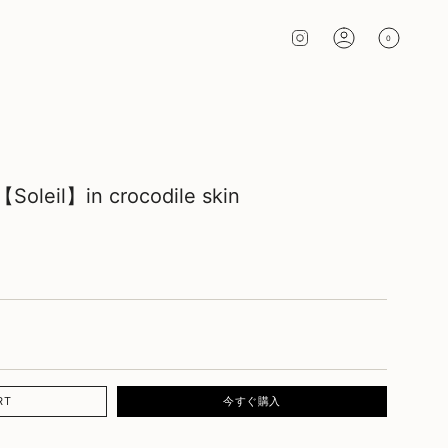
INSTAGRAM
0
Soleil】in crocodile skin
.regular_price
.VARIANT_SOLD_OUT_OR_UNAVAILABLE
RT
今すぐ購入