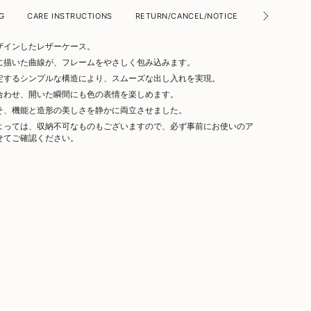
G
CARE INSTRUCTIONS
RETURN/CANCEL/NOTICE
ABOUT GIFT
ザインしたレザーケース。
に描いた曲線が、フレームをやさしく包み込みます。
定するシンプルな構造により、スムーズな出し入れを実現。
合わせ、開いた瞬間にも色の表情を楽しめます。
そ、機能と造形の美しさを静かに両立させました。
よっては、収納不可なものもございますので、必ず事前にお使いのア
せてご確認ください。