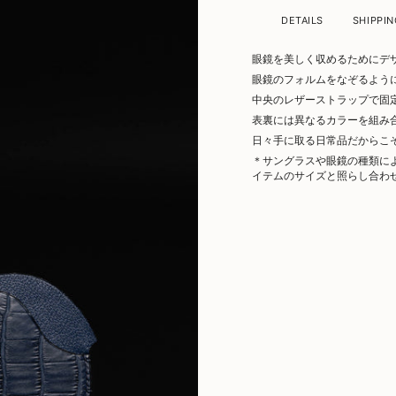
DETAILS
SHIPPIN
眼鏡を美しく収めるためにデ
眼鏡のフォルムをなぞるよう
中央のレザーストラップで固
表裏には異なるカラーを組み
日々手に取る日常品だからこ
＊サングラスや眼鏡の種類に
イテムのサイズと照らし合わ