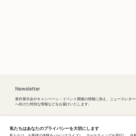
Newsletter
新作展示会やキャンペーン・イベント開催の情報に加え、ニュースレター
へ向けた特別な情報などをお届けいたします。
SUBSC
このサイトはhCaptchaによって保護されており、hCaptcha
プライバシーポリシー
および
利用規約
私たちはあなたのプライバシーを大切にします
ます。
私たちは、お客様の体験をパーソナライズし、マーケティングを実行し、分析情