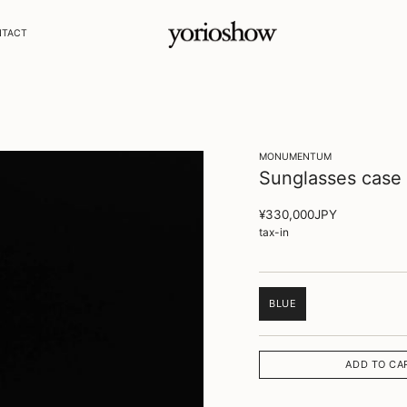
NTACT
MONUMENTUM
Sunglasses case【
Translation
¥330,000JPY
missing:
tax-in
ja.products.product.price
BLUE
TRANSLATION
MISSING:
JA.PRODUCTS.PRODUCT
ADD TO CA